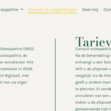
teopathie
Tarieven & vergoedingen
Over mij
Con
Tarie
 Osteopathie (NRO),
Consult osteopathi
osteopathie, de
Na de behandeling 
w verzekeraar. Klik
ontvangt u een fact
rzekeraar in 2026.
Wilt u de afspraak 
f digitaal), met
mogelijk via de lin
et van uw eigen
geeft u andere men
te plannen. Er word
annuleren van een 
Indien u de afspraa
gereserveerde tijd 